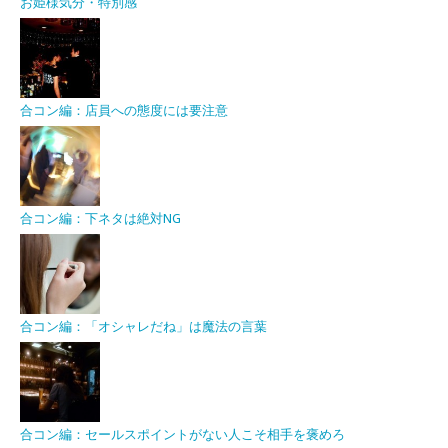
お姫様気分・特別感
合コン編：店員への態度には要注意
合コン編：下ネタは絶対NG
合コン編：「オシャレだね」は魔法の言葉
合コン編：セールスポイントがない人こそ相手を褒めろ