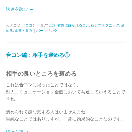
続きを読む →
カテゴリー:
合コン
| タグ:
会話
,
女性に好かれること
,
落とすテクニック
,
褒
める
,
食事・飲み
|
パーマリンク
合コン編：相手を褒める①
相手の良いところを褒める
これは
合コン
に限ったことではなく、
対人コミュニケーション全般において共通していえることで
すね。
褒められて嫌な気する人はいませんよね。
単純なことではありますが、非常に効果的なことなのです。