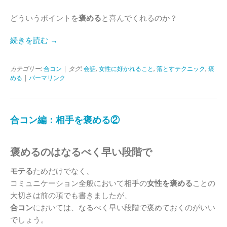
どういうポイントを
褒める
と喜んでくれるのか？
続きを読む →
カテゴリー:
合コン
| タグ:
会話
,
女性に好かれること
,
落とすテクニック
,
褒
める
|
パーマリンク
合コン編：相手を褒める②
褒めるのはなるべく早い段階で
モテる
ためだけでなく、
コミュニケーション全般において相手の
女性を褒める
ことの
大切さは前の項でも書きましたが、
合コン
においては、なるべく早い段階で褒めておくのがいい
でしょう。