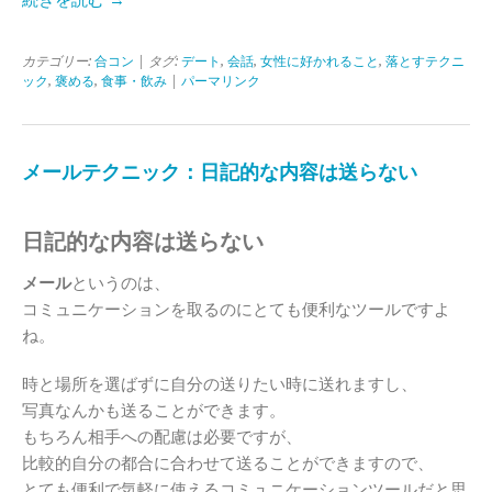
続きを読む →
カテゴリー:
合コン
| タグ:
デート
,
会話
,
女性に好かれること
,
落とすテクニ
ック
,
褒める
,
食事・飲み
|
パーマリンク
メールテクニック：日記的な内容は送らない
日記的な内容は送らない
メール
というのは、
コミュニケーションを取るのにとても便利なツールですよ
ね。
時と場所を選ばずに自分の送りたい時に送れますし、
写真なんかも送ることができます。
もちろん相手への配慮は必要ですが、
比較的自分の都合に合わせて送ることができますので、
とても便利で気軽に使えるコミュニケーションツールだと思