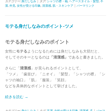
カテゴリー:
身だしなみ
| タグ:
シャツの襟・袖
,
ヘアースタイル・髪型
,
不
潔
,
外見
,
女性が受ける印象
,
清潔感
,
肌・スキンケア
|
パーマリンク
モテる身だしなみのポイント-ツメ
モテる身だしなみのポイント
女性に
モテる
ようになるためには身だしなみも大切だと、
そしてそのキーとなるのは
「清潔感」
であると書きました。
さらに「
清潔感
」が見られるポイントとして、
「ツメ」「歯並び」「ニオイ」「髪型」「シャツの襟」「シ
ャツの袖口」「肌」「服装」「笑顔」
などを具体的なポイントとして挙げました。
続きを読む →
カテゴリー:
身だしなみ
| タグ:
不潔
,
女性が受ける印象
,
清潔感
,
爪
|
パーマ