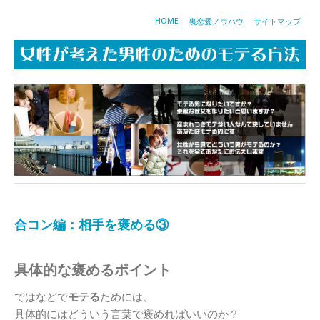
HOME
裏恋愛ノウハウ
サイトマップ
合コン編：相手を褒める③
具体的な褒めるポイント
ではなどで
モテる
ためには、
具体的にはどういう言葉で褒めればいいのか？