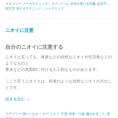
カテゴリー:
メールテクニック
| タグ:
メール
,
女性が受ける印象
,
絵文字・
顔文字
,
落とすテクニック
|
パーマリンク
ニオイに注意
自分のニオイに注意する
ニオイと言っても、体臭などの自然なニオイや生活臭などの
ようなものと
香水などの意図的に付ける人工的なものがあります。
ここで言うニオイとは、前者のような自然なニオイの方のこ
とです。
続きを読む →
カテゴリー:
身だしなみ
| タグ:
ニオイ
,
不潔
,
体臭・口臭
,
嫌われること
,
清